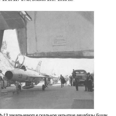
-13 закатывают в скальное укрытие авиабазы Бихач