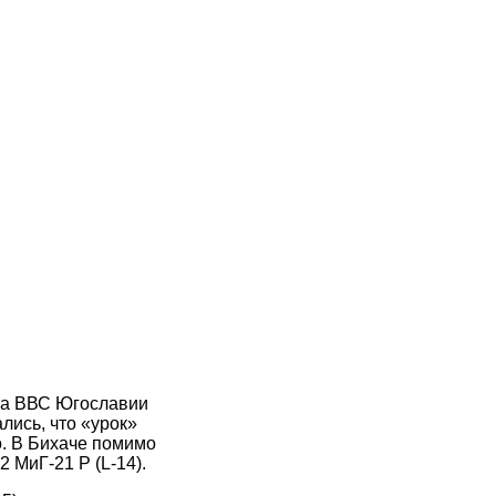
ста ВВС Югославии
лись, что «урок»
о. В Бихаче помимо
 МиГ-21 Р (L-14).