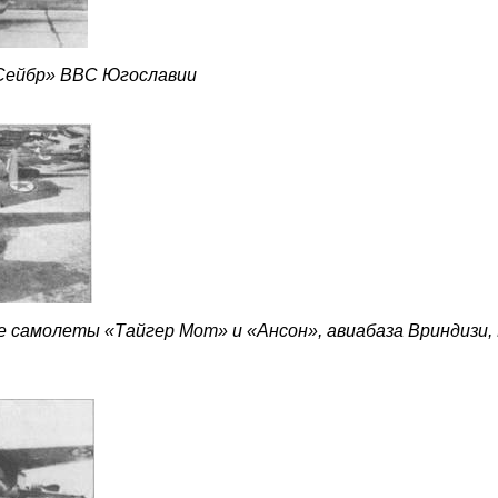
Сейбр» ВВС Югославии
 самолеты «Тайгер Мот» и «Ансон», авиабаза Вриндизи,