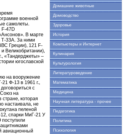
Домашние животные
время
Домоводство
рограмме военной
ые самолеты.
Здоровье
 F-47D
«Ансонов». В марте
История
 Т-33А. За ними
Компьютеры и Интернет
ВС Греции), 121 F-
 и Великобритании),
Кулинария
., «Тандерджеты» –
истории югославской
Культурология
Литературоведение
ию на вооружение
1 Ф-13 в 1961 г.,
Математика
 договориться с
Медицина
 Союз на
 стране, которая
Научная литература - прочее
о настаивала, не
окутана пеленой
Педагогика
12, спарки МиГ-21 У
 поступили
Политика
 защитниками
Психология
ый авиационный