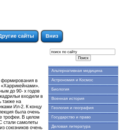
Другие сайты
Вниз
Альтернативная медицина
Астрономия и Космос
с формирования в
 «Харрикейнами».
Биология
ым до 90- х годов
скадрильи входили в
Военная история
 также на
ками Ил-2. К концу
Геология и география
лекция была очень
е трофеи. В целом
Государство и право
С стали самолеты
Деловая литература
из союзников очень