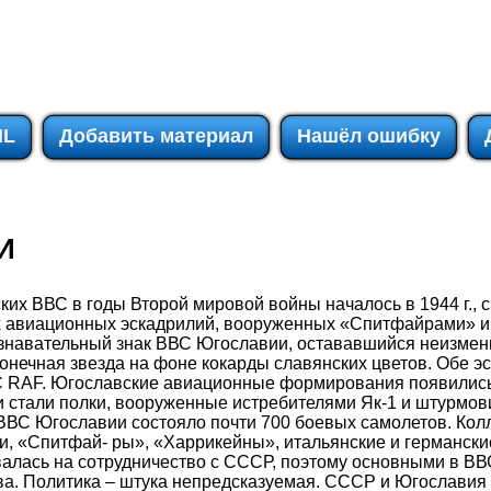
IL
Добавить материал
Нашёл ошибку
И
их ВВС в годы Второй мировой войны началось в 1944 г., 
 авиационных эскадрилий, вооруженных «Спитфайрами» и
знавательный знак ВВС Югославии, остававшийся неизменн
конечная звезда на фоне кокарды славянских цветов. Обе э
С RAF. Югославские авиационные формирования появились
 стали полки, вооруженные истребителями Як-1 и штурмови
 ВВС Югославии состояло почти 700 боевых самолетов. Кол
Яки, «Спитфай- ры», «Харрикейны», итальянские и германски
алась на сотрудничество с СССР, поэтому основными в ВВ
ва. Политика – штука непредсказуемая. СССР и Югославия 