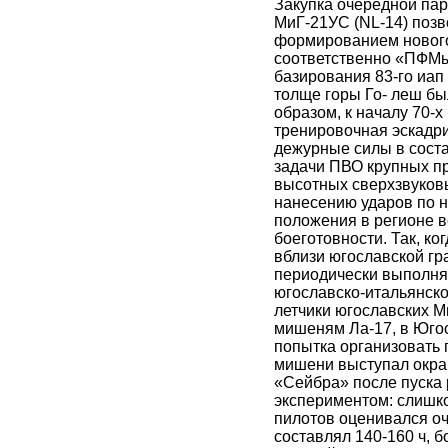
Закупка очередной пар
МиГ-21УС (NL-14) позв
формированием нового 
соответственно «ПФМы»
базирования 83-го иап
толще горы Го- леш бы
образом, к началу 70-х
тренировочная эскадри
дежурные силы в сост
задачи ПВО крупных п
высотных сверхзвуковы
нанесению ударов по 
положения в регионе 
боеготовности. Так, ко
вблизи югославской гр
периодически выполня
югославско-итальянско
летчики югославских М
мишеням Ла-17, в Югос
попытка организовать 
мишени выступал окра
«Сейбра» после пуска 
экспериментом: слишко
пилотов оценивался оч
составлял 140-160 ч, 