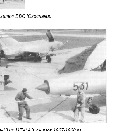
скито» ВВС Югославии
3 из 117-й АЭ, снимок 1967-1968 гг.