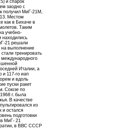
5) и спарок
ем заодно с
к получил МиГ-21М,
-13. Местом
е как в Бихаче в
молетов. Таким
на учебно-
и находились
иГ-21 решали
 на выполнение
 стали тренировать
 международного
ышенной
соседней Италии, а
 и 117-го иап
орем и вдоль
ие пуски ракет
м. Союзе по
968 г. была
жья. В качестве
пультировался из
 и остался
овень подготовки
в МиГ- 21
кратии, в ВВС СССР