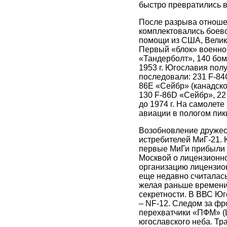
быстро превратились в
После разрыва отношен
комплектовались боево
помощи из США, Велик
Первый «блок» военно
«Тандерболт», 140 бом
1953 г. Югославия пол
последовали: 231 F-84
86E «Сейбр» (канадско
130 F-86D «Сейбр», 22
до 1974 г. На самолете
авиации в пологом пик
Возобновление дружес
истребителей МиГ-21. 
первые МиГи прибыли н
Москвой о лицензионно
организацию лицензион
еще недавно считалась
желая раньше времени 
секретности. В ВВС Юг
– NF-12. Следом за ф
перехватчики «ПФМ» (L
югославского неба. Т