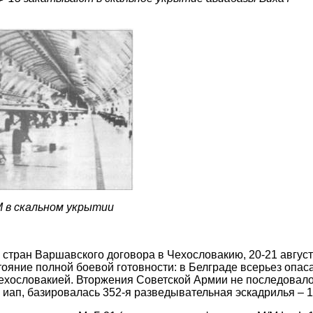
 в скальном укрытии
 стран Варшавского договора в Чехословакию, 20-21 авгу
ояние полной боевой готовности: в Белграде всерьез опаса
Чехословакией. Вторжения Советской Армии не последовал
 иап, базировалась 352-я разведывательная эскадрилья – 12