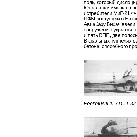
полк, который дислоц
Югославии имели в сво
истребители МиГ-21 Ф-1
ПФМ поступили в Батай
Авиабазу Бихач ввели в
сооружению укрытий в 
и пять ВПП, две полос
В скальных туннелях р
бетона, способного пр
Реоктивный УТС Т-33