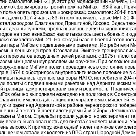
тии самолетов МиГ-21 (в этот раз модификации «М/МФ», L-1
олило сформировать третий полк на МиГах – 83-й иап. Прич
полка опять произошла «рокировка» самолетов: 204-й пол
 сдали в 117-й иап, а 83- й полк получил старые МиГ-21 Ф
 стал аэродром Слатина под Приштиной, Косово. Здесь такж
ли сделаны туннели, предназначенные для базирования са
 годов на трех авиабазах насчитывалось шесть боевых и од
лья самолетов МиГ-21. На каждой базе в боевой готовност
аве пары МиГов с подвешенными ракетами. Истребители М
ромышленных центров Югославии. Экипажи тренировались
х перехватов воздушных целей ракетами, с 1975 г. пилотов
наземным целям неуправляемым оружием. При осложнении
вооруженные МиГами полки переводились в состояние пов
гда в 1974 г. обострилось внутриполитическое положение в 
аницы начались крупные маневры НАТО, истребители 204-го
ли полеты с подвешенными ракетами над Адриатическим м
й границы, демонстрировали силу и решимость. Практическ
иГов обычно выполняли ежегодно на полигонах в Советско
лавии не имелось дистанционно управляемых мишеней. В 1
пуски ракет над Адриатикой в районе черногорского побере
шенный в желтый цвет пилотируемый «Сейбр». Летчик ката
ракеты Мигом. Стрельбы прошли удачно, но эксперимент так
м велика была опасность для пилота самолета-мишени. Ур
ень высоко. К примеру, ежегодный налет летчиков самолето
больше чем летали их коллеги из ВВС стран Народной Демо