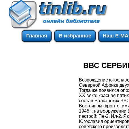
Главная
В избранное
Наш E-MA
ВВС СЕРБИ
Возрождение югославск
Северной Африке двух
Тогда же появился опо
XX века: красная пяти
состав Балканских ВВ
Восточном фронте, ими
1945 г. на вооружении
пестрой: Пе-2, Ил-2, 
Югославия ориентиров
советского производст