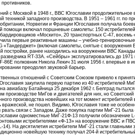
 противников.
ий с Москвой в 1948 г., ВВС Югославии продолжительное 
й техникой западного производства. В 1951 – 1961 гг. по п
обритании, Норвегии и Франции Югославия получала боев
й помощи включал поршневые самолеты: 150 истребителей
бардировщиков «Москито», 20 транспортных С-47, восемь 
учила первые реактивные машины – учебно-тренировочные
G «Тандерджет» (включая самолеты, снятые с вооружения В
й постройки, ранее находились на вооружении ВВС Канады
 разведчика RT-33A. «Сейбры» эксплуатировались до 1971 г
 F-86E полковник Никола Лекич 31 июля 1956 г. впервые в 
ировании преодолел звуковой барьер.
твенных отношений с Советским Союзом привело к принят
Югославия закупила первую партию из 40 истребителей МиГ-2
а авиабазу Батайница 25 декабря 1962 г. Белград пытался
м производстве МиГов и двигателей для них, но Советский
ного производства новейших на тот момент истребителей в
 вражеской, не пошел. Видимо, Югославия тоже не особенн
рвать связи с Западом. Даже покупка партии МиГ-21 была 
ославии одноместные МиГ-21Ф-13 получили обозначение L-
ронтовыми истребителями «Ф-13» на вооружение ВВС и ПВО
-14). На десятилетия истребители МиГ-21 стали главными
радиционно новейшую технику получал 204-й истребительн