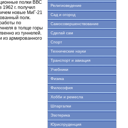
ационные полки ВВС
Религиоведение
 1962 г. получил
Причем новые МиГ-21
Сад и огород
рованный полк.
 работы по
Самосовершенствование
уннеля в толще горы
твенно из туннелей.
Сделай сам
и из армированного
Спорт
Технические науки
Транспорт и авиация
Учебники
Физика
Философия
Хобби и ремесла
Шпаргалки
Эзотерика
Юриспруденция