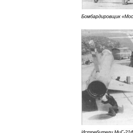
Бомбардировщик «Мо
Истребители МиГ-21Ф-1