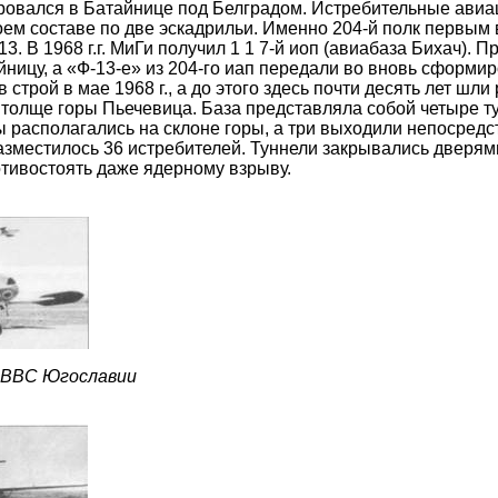
ировался в Батайнице под Белградом. Истребительные ави
ем составе по две эскадрильи. Именно 204-й полк первым в
3. В 1968 г.г. МиГи получил 1 1 7-й иоп (авиабаза Бихач). 
ницу, а «Ф-13-е» из 204-го иап передали во вновь сформи
 строй в мае 1968 г., а до этого здесь почти десять лет шли
толще горы Пьечевица. База представляла собой четыре т
ы располагались на склоне горы, а три выходили непосредс
азместилось 36 истребителей. Туннели закрывались дверям
отивостоять даже ядерному взрыву.
 ВВС Югославии