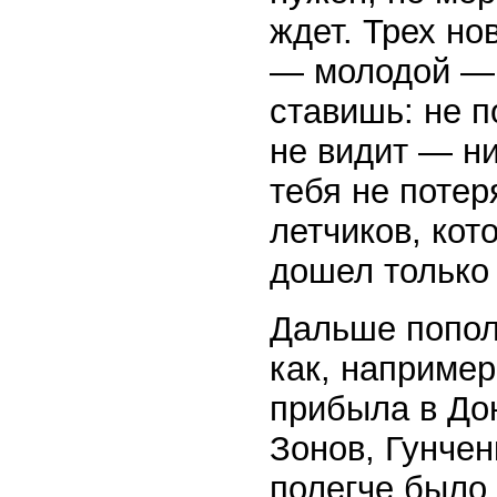
ждет. Трех но
— молодой — т
ставишь: не п
не видит — ни
тебя не потер
летчиков, кот
дошел только
Дальше попол
как, наприме
прибыла в Дон
Зонов, Гунче
полегче было.