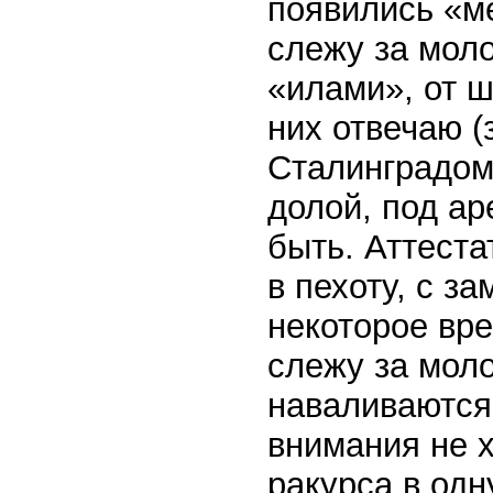
появились «м
слежу за моло
«илами», от ш
них отвечаю (
Сталинградом
долой, под ар
быть. Аттеста
в пехоту, с з
некоторое вре
слежу за моло
наваливаются!
внимания не х
ракурса в одн