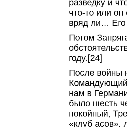
разведку и чт
что-то или он
вряд ли… Его
Потом Запряг
обстоятельств
году.
[24]
После войны 
Командующий 
нам в Герман
было шесть ч
покойный, Тр
«клуб асов», 