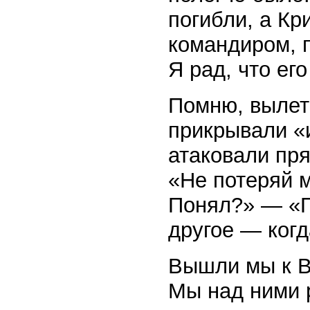
погибли, а Кр
командиром, п
Я рад, что ег
Помню, вылет
прикрывали «
атаковали пря
«Не потеряй м
Понял?» — «П
другое — когд
Вышли мы к В
Мы над ними 