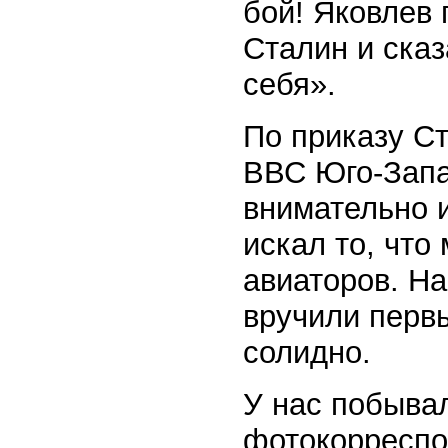
бой! Яковлев 
Сталин и ска
себя».
По приказу С
ВВС Юго-Запа
внимательно и
искал то, что
авиаторов. На
вручили перв
солидно.
У нас побыва
фотокорресп