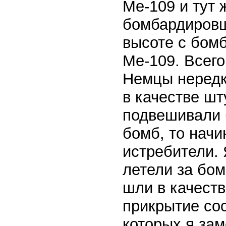
Ме-109 и тут 
бомбардировщ
высоте с бом
Ме-109. Всего
Немцы нередк
в качестве шт
подвешивали 
бомб, то начи
истребители. 
летели за бо
шли в качест
прикрытие со
которых я зам