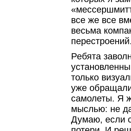
«мессершмитт
все же все в
весьма компак
перестроений.
Ребята завол
установленны
только визуа
уже обращали
самолеты. Я ж
мыслью: не да
Думаю, если с
потери. И реш