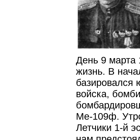
День 9 марта 
жизнь. В нача
базировался 
войска, бомб
бомбардировщ
Ме-109ф. Утр
Летчики 1-й э
нам предстоя