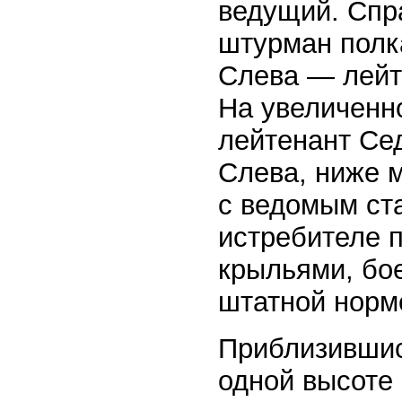
ведущий. Спр
штурман полка
Слева — лейт
На увеличенн
лейтенант Се
Слева, ниже 
с ведомым ст
истребителе 
крыльями, бо
штатной норм
Приблизившись
одной высоте 