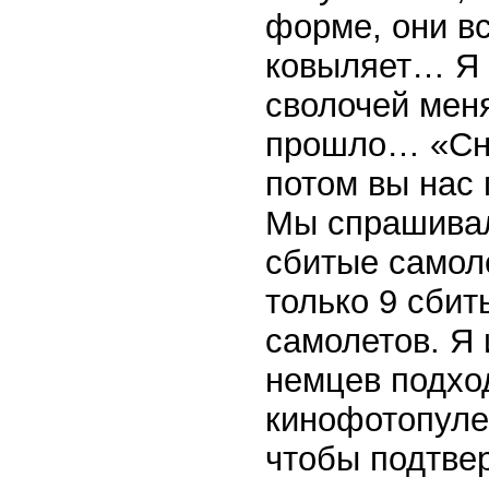
форме, они в
ковыляет… Я п
сволочей мен
прошло… «Сна
потом вы нас
Мы спрашивали
сбитые самол
только 9 сбит
самолетов. Я 
немцев подхо
кинофотопуле
чтобы подтвер