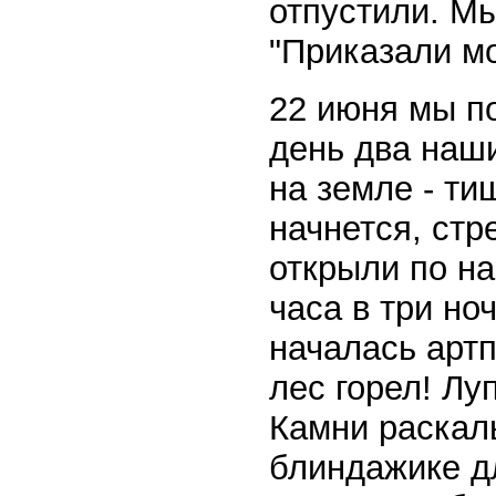
отпустили. Мы
"Приказали мо
22 июня мы по
день два наш
на земле - ти
начнется, стр
открыли по на
часа в три но
началась артп
лес горел! Лу
Камни раскал
блиндажике дл