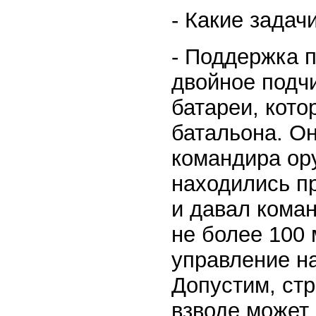
- Какие зада
- Поддержка п
двойное подч
батареи, кот
батальона. Он
командира ору
находились п
и давал кома
не более 100 
управление н
Допустим, стр
взводе может 