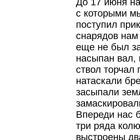
До 17 июня н
с которыми мы
поступил при
снарядов нам
еще не был з
насыпан вал, 
ствол торчал 
натаскали бре
засыпали зем
замаскировали
Впереди нас 
три ряда кол
выстроены дв