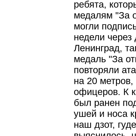
ребята, котор
медалям "За о
могли подписы
недели через 
Ленинград, та
медаль "За от
повторяли ат
на 20 метров,
офицеров. К к
был ранен под
ушей и носа 
наш дзот, гуд
выяснилось, ч