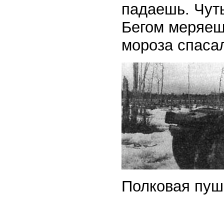
падаешь. Чуть
Бегом меряешь
мороза спасал
Полковая пушк