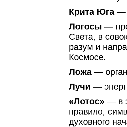
Крита Юга
— 
Логосы
— пре
Света, в сов
разум и напр
Космосе.
Ложа
— орган
Лучи
— энерг
«Лотос»
— в э
правило, сим
духовного нач