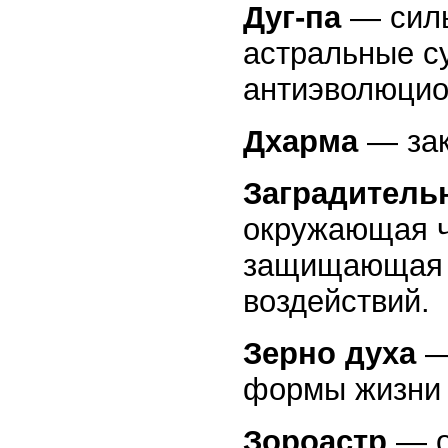
Дуг-па
— силы
астральные с
антиэволюцио
Дхарма
— зак
Заградитель
окружающая ч
защищающая е
воздействий.
Зерно духа
—
формы жизни 
Зороастр
— о