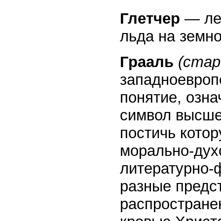
Глетчер
— лед
льда на земно
Грааль
(стар
западноевроп
понятие, озн
символ высше
постичь кото
морально-дух
литературно-
разные предс
распростране