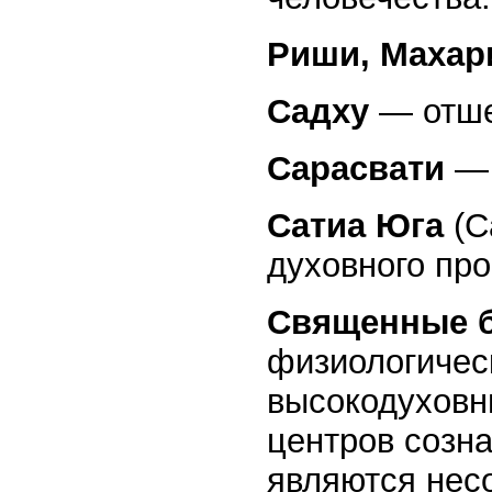
Риши, Маха
Садху
— отше
Сарасвати
— 
Сатиа Юга
(С
духовного про
Священные 
физиологичес
высокодуховн
центров созна
являются нес