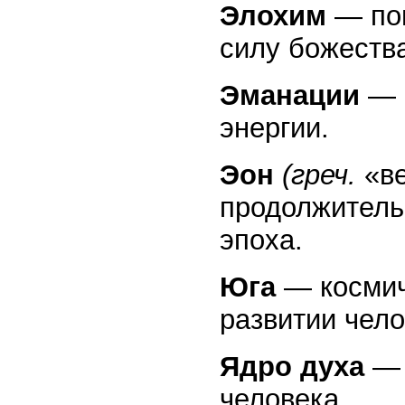
Элохим
— пон
силу божеств
Эманации
— и
энергии.
Эон
(греч.
«ве
продолжитель
эпоха.
Юга
— космич
развитии чело
Ядро духа
— 
человека.