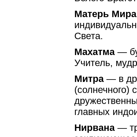
Матерь Мира
индивидуальн
Света.
Махатма
— бу
Учитель, мудр
Митра
— в др
(солнечного) 
дружественны
главных индои
Нирвана
— тр