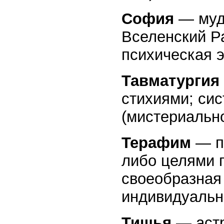
София
— мудр
Вселенский Р
психическая э
Тавматургия
стихиями; си
(мистериально
Терафим
— пр
либо целями п
своеобразная 
индивидуальн
Тишья
— астр