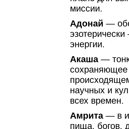
миссии.
Адонай
— обо
эзотерически 
энергии.
Акаша
— тонк
сохраняющее 
происходящем 
научных и ку
всех времен.
Амрита
— в и
пища, богов, 