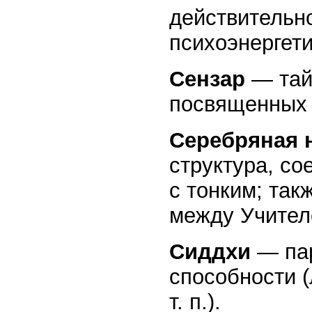
действительно
психоэнергети
Сензар
— тай
посвященных 
Серебряная 
структура, с
с тонким; так
между Учител
Сиддхи
— пар
способности (
т. п.).