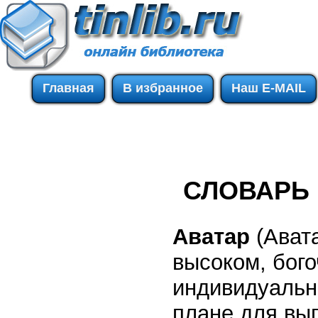
Главная
В избранное
Наш E-MAIL
СЛОВАРЬ
Аватар
(Ават
высоком, бог
индивидуальн
плане для вы