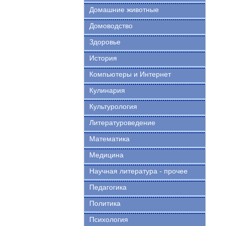
Домашние животные
Домоводство
Здоровье
История
Компьютеры и Интернет
Кулинария
Культурология
Литературоведение
Математика
Медицина
Научная литература - прочее
Педагогика
Политика
Психология