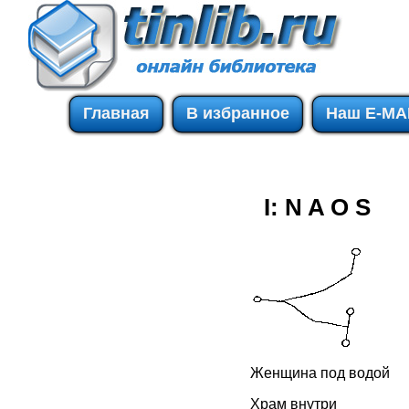
Главная
В избранное
Наш E-MA
I: N A O S
Женщина под водой
Храм внутри