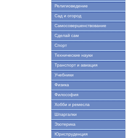
Религиоведение
Сад и огород
Самосовершенствование
Сделай сам
Спорт
Технические науки
Транспорт и авиация
Учебники
Физика
Философия
Хобби и ремесла
Шпаргалки
Эзотерика
Юриспруденция