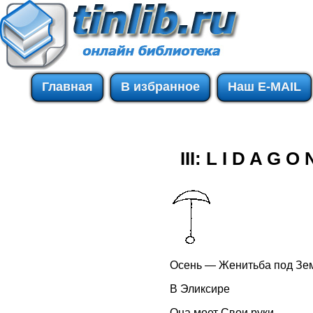
Главная
В избранное
Наш E-MAIL
III: L I D A G O 
Осень — Женитьба под Зе
В Эликсире
Она моет Свои руки