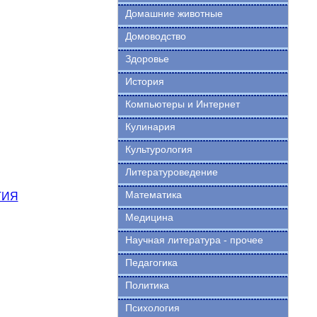
Домашние животные
Домоводство
Здоровье
История
Компьютеры и Интернет
Кулинария
Культурология
Литературоведение
Математика
ТИЯ
Медицина
Научная литература - прочее
Педагогика
Политика
Психология