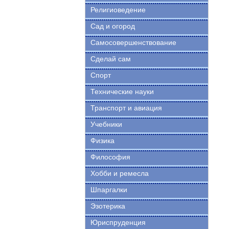
Религиоведение
Сад и огород
Самосовершенствование
Сделай сам
Спорт
Технические науки
Транспорт и авиация
Учебники
Физика
Философия
Хобби и ремесла
Шпаргалки
Эзотерика
Юриспруденция