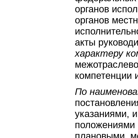
органов испол
органов мест
исполнительн
акты руковод
характеру к
межотраслево
компетенции 
По наименов
постановлени
указаниями, 
положениями 
плановыми, м