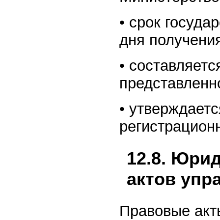
• срок госуда
дня получени
• составляетс
представленно
• утверждаетс
регистрацион
12.8. Юри
актов упр
Правовые акт