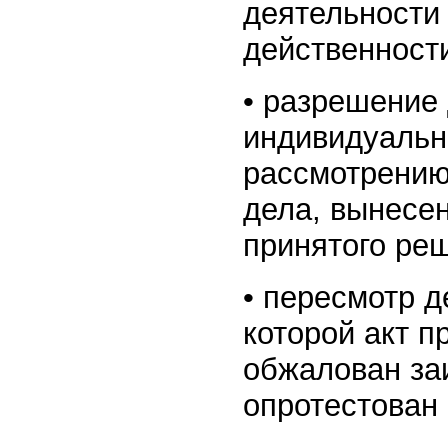
деятельности
действенност
• разрешение 
индивидуально
рассмотрению
дела, вынесе
принятого реш
• пересмотр д
которой акт 
обжалован за
опротестован 