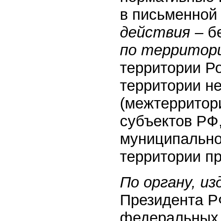
в письменной
действия –
б
по территор
территории Р
территории н
(межтерритор
субъектов РФ
муниципально
территории п
По органу, и
Президента Р
федеральных 