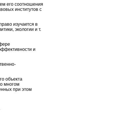
тем его соотношения
вовых институтов с
право изучается в
тики, экологии и т.
сфере
эффективности и
твенно-
го объекта
во многом
енных при этом
»