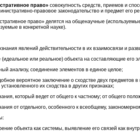
истративное право»
совокупность средств, приемов и спо
инистративно-правовое законодательство и предмет его ре
тративное право» делятся на общенаучные (используемые 
зуемые в конкретной науке).
ознания явлений действительности в их взаимосвязи и разв
е (идеальное или реальное) объекта на составляющие его э
тный анализу, соединение элементов в единое целое;
добное вероятное заключение о сходстве двух предметов в
установленного их сходства в других признаках;
нания, который ведет от общего к частному; от общего поло
нания от отдельного, особенного к всеобщему, закономерном
ы:
ение объекта как системы, выявление его связей как внутри