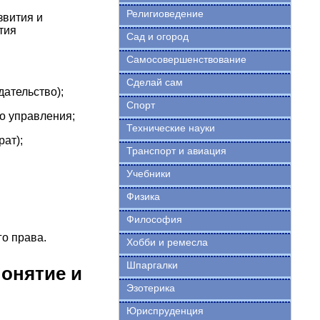
Религиоведение
звития и
тия
Сад и огород
Самосовершенствование
Сделай сам
ательство);
Спорт
о управления;
Технические науки
ат);
Транспорт и авиация
Учебники
Физика
Философия
о права.
Хобби и ремесла
Шпаргалки
понятие и
Эзотерика
Юриспруденция