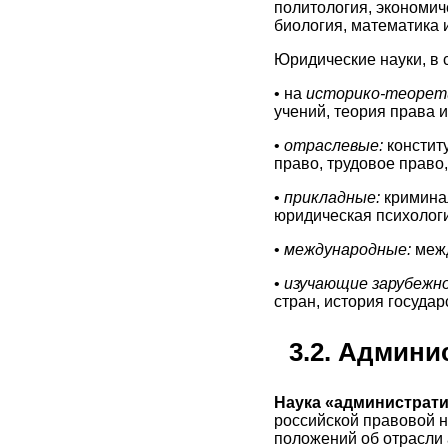
политология, экономич
биология, математика и
Юридические науки, в 
• на
историко-теорет
учений, теория права и
•
отраслевые:
констит
право, трудовое право,
•
прикладные:
кримина
юридическая психология
•
международные:
меж
•
изучающие зарубежно
стран, история государ
3.2. Админи
Наука «администрат
российской правовой н
положений об отрасли 