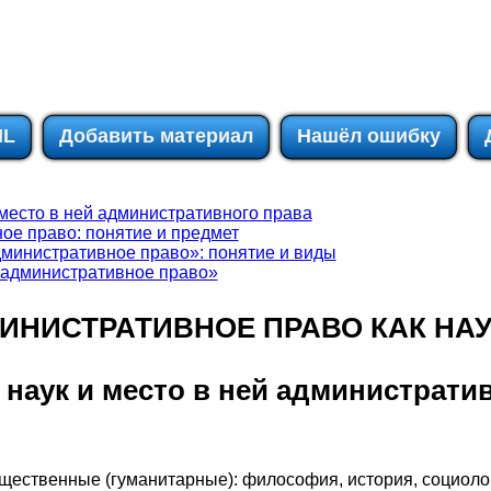
IL
Добавить материал
Нашёл ошибку
 место в ней административного права
ное право: понятие и предмет
административное право»: понятие и виды
 «административное право»
ДМИНИСТРАТИВНОЕ ПРАВО КАК НА
а наук и место в ней администрати
щественные (гуманитарные): философия, история, социолог