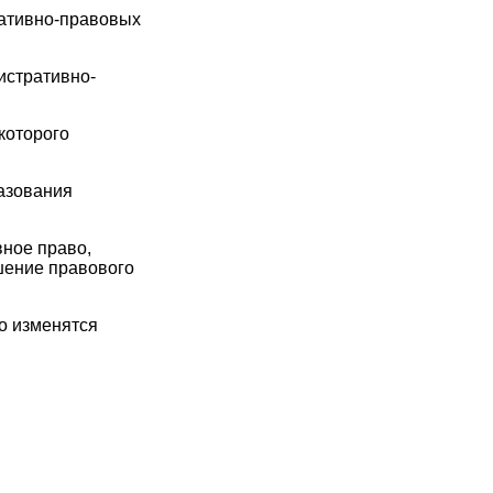
ративно-правовых
истративно-
которого
азования
вное право,
шение правового
ко изменятся