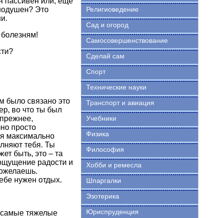
он пассивен или, еще
внодушен? Это
Религиоведение
и.
Сад и огород
к болезням!
Самосовершенствование
сти?
Сделай сам
Спорт
Технические науки
м было связано это
Транспорт и авиация
р, во что ты был
 прежнее,
Учебники
чно просто
Физика
йся максимально
олняют тебя. Ты
Философия
ет быть, это – та
 ощущение радости и
Хобби и ремесла
пожелаешь.
ебе нужен отдых.
Шпаргалки
Эзотерика
Юриспруденция
, самые тяжелые