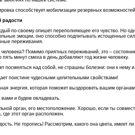
нировка способствует мобилизации резервных возможностей
й радости
ждый по-своему опишет переполняющее его чувство. Но одн
ельные эмоции, оно способно подпитывать истощенные сил
ивные переживания.
я человека? Помимо приятных переживаний, это – состоян
о пять минут смеха в день добавляют год жизни человеку.
т посмеяться над собой, не страшны болезни: они к нему и 
дает поистине чудесными целительными свойствами!
ьная энергия, которая поможет выздороветь вашим органам
с вами и будем овладевать.
льной орган, его местоположение. Хорошо, если ты совмест
, где этот орган расположен.
ость. Не торопись! Рассмотрим, какого она цвета, имеет ли 