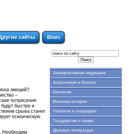
Другие сайты
Вниз
Альтернативная медицина
Астрономия и Космос
зона эмоций?
Биология
чество –
еские потрясения
Военная история
 будут быстро и
ствием срыва станет
Геология и география
рует психическую
Государство и право
Деловая литература
. Необходим