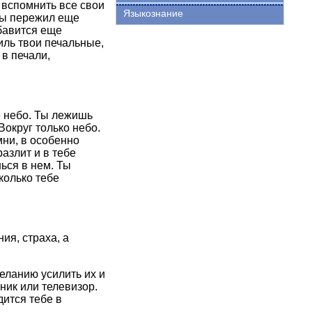
 вспомнить все свои
Языкознание
 ты пережил еще
ибавится еще
иль твои печальные,
в печали,
е небо. Ты лежишь
Вокруг только небо.
мни, в особенно
азлит и в тебе
ься в нем. Ты
колько тебе
ия, страха, а
ланию усилить их и
ник или телевизор.
ится тебе в