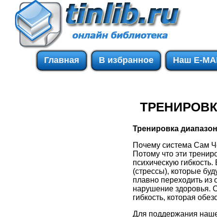
Главная
В избранное
Наш E-MA
ТРЕНИРОВ
Тренировка диапазо
Почему система Сам Ч
Потому что эти тренир
психическую гибкость.
(стрессы), которые бу
плавно переходить из 
нарушение здоровья. 
гибкость, которая обез
Для поддержания наше