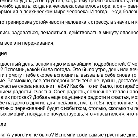
человека удача, а он грустен, когда ему грозит опасность, а 
о-либо делать, когда на человека свалилось горе, а он – ра
армония в психическом мире человека. И тогда – жди болезн
о тренировка устойчивости человека к стрессу, а значит, и 
лись радоваться, печалиться, действовать в минуту опасно
м все эти переживания.
дня
достный день, вспомни до мельчайших подробностей. С че
 Вспомни, какой была погода. Это было утро, день или вече
и помогут тебе скорее вспомнить, вызвать в себе снова то
е. Возможно, все эти подробности тебе не нужны, достато
 счастье снова наполнит тебя? Как бы то ни было, постара
ием радости, счастья. Свет, радость, солнечное тепло нап
в их потоках? Добавь еще ощущения радости и счастья, мож
ебе на долю в другие дни, неважно, пусть тебя переполняет
иятных переживаний будет с избытком, столько, сколько ты 
х эмоций, покуда не почувствуешь, что «насытился», что т
али
и. А у кого их не было? Вспомни свои самые грустные дни