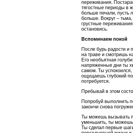
переживания. Постарай
тягостные периоды в жи
больше печали, пусть 
больше. Вокруг – тьма,
грустные переживания.
остановись.
Вспоминаем покой
После бурь радости и 
на траве и смотришь на
Его необъятная голубиз
напряженные дни ты хва
самом. Ты успокоился,
ощущаешь глубокий поко
потребуется.
Пребывай в этом состо
Попробуй выполнить по
закончи снова погруже
Ты можешь вызывать п
уменьшить, ты можешь 
Ты сделал первые шаги
повседневной жизни и 