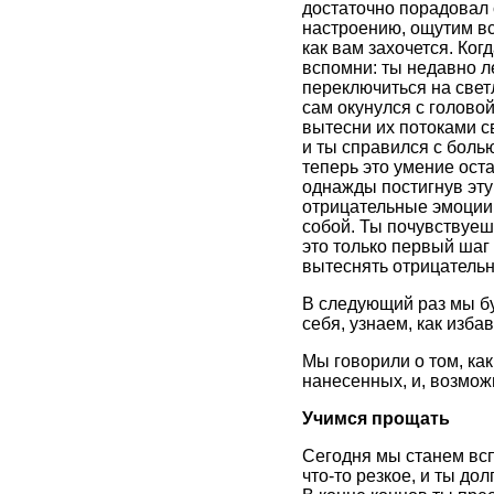
достаточно порадовал 
настроению, ощутим всю
как вам захочется. Ког
вспомни: ты недавно л
переключиться на свет
сам окунулся с головой
вытесни их потоками св
и ты справился с болью
теперь это умение оста
однажды постигнув эту
отрицательные эмоции, 
собой. Ты почувствуеш
это только первый шаг 
вытеснять отрицательн
В следующий раз мы бу
себя, узнаем, как изба
Мы говорили о том, как
нанесенных, и, возмож
Учимся прощать
Сегодня мы станем вспо
что-то резкое, и ты до