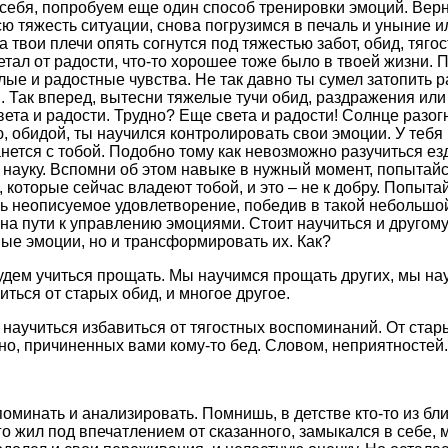
себя, попробуем еще один способ тренировки эмоций. Вер
 тяжесть ситуации, снова погрузимся в печаль и уныние или
да твои плечи опять согнутся под тяжестью забот, обид, тяг
етал от радости, что-то хорошее тоже было в твоей жизни. 
лые и радостные чувства. Не так давно ты сумел затопить 
. Так вперед, вытесни тяжелые тучи обид, раздражения или 
ета и радости. Трудно? Еще света и радости! Солнце разог
, обидой, ты научился контролировать свои эмоции. У тебя 
нется с тобой. Подобно тому как невозможно разучиться ез
 науку. Вспомни об этом навыке в нужный момент, попытай
которые сейчас владеют тобой, и это – не к добру. Попыта
ь неописуемое удовлетворение, победив в такой небольшой
на пути к управлению эмоциями. Стоит научиться и другому
ые эмоции, но и трансформировать их. Как?
дем учиться прощать. Мы научимся прощать других, мы на
виться от старых обид, и многое другое.
 научиться избавиться от тягостных воспоминаний. От стар
но, причиненных вами кому-то бед. Словом, неприятностей.
минать и анализировать. Помнишь, в детстве кто-то из бли
лго жил под впечатлением от сказанного, замыкался в себе