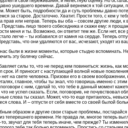
одолел и свои переживания, и нелестную оценку. Но остала
давно ушедшего времени. Давай вернемся к той ситуации, 
м. Может быть, подробности да и суть проблемы давно поте
ся за старое. Достаточно. Хватит. Прости того, с кем у те
да прав или неправ. Теперь вы оба – совсем другие люди, к
 Представь лицо твоего собеседника и скажи ему: я прощаю
ости меня и ты. Возможно, он ответит тем же. Если нет, все 
стало легче – ты избавился от камня на сердце. Теперь отп
редставь, что они удаляются от вас, исчезают, уходят из ва
 нас были в жизни моменты, которые стыдно вспоминать. Не
ечить эту болячку сейчас.
авляет силы то, что не перед кем повиниться: жизнь, как м
ел срок. И приносит с наступающей волной новые поколения
о нет на свете человека. Призови его в своем воображении,
талях, главное, чтобы ты знал, что говоришь именно с этим
поговори с ним, сделай то, что тебе в данный момент каже
 что не успел сказать. Если, поговорив, не почувствовал об
жные слова ты сказал. Может, что-то еще притаилось, невыс
я слова. И – отпусти от себя вместе со своей былой болью,
ным образом и другие свои старые проблемы, постарайся 
из теперешнего времени. Не правда ли, многое теперь выг
-то, звучат для тебя теперь иначе, чем прежде? Ты изменилс
которого тебе так больно вспоминать. Простись со старыми 