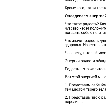
Кроме того, такая тре
Овладеваем энергие
Что такое радость? Ка
чувство несет положит
погасить собою негат
Что значит радость дл
здоровья. Известно, чт
Человеку, который може
Энергия радости обла
Радость – это живител
Вот этой энергией мы 
1. Представим себе бо
тем местом твоего тела
2. Представим твою рад
переливы.