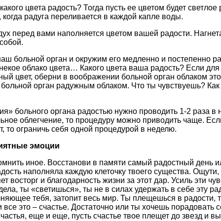
, какого цвета радость? Тогда пусть ее цветом будет светлое
, когда радуга переливается в каждой капле воды.
здух перед вами наполняется цветом вашей радости. Нагнета
собой.
наш больной орган и окружим его медленно и постепенно ра
 некое облако цвета… Какого цвета ваша радость? Если для
ый цвет, оберни в воображении больной орган облаком это
больной орган радужным облаком. Что ты чувствуешь? Как
я» больного органа радостью нужно проводить 1-2 раза в 
ьное облегчение, то процедуру можно приводить чаще. Ес
т, то ограничь себя одной процедурой в неделю.
иятные эмоции
мнить иное. Восстанови в памяти самый радостный день ил
адость наполняла каждую клеточку твоего существа. Ощути, ч
ет восторг и благодарность жизни за этот дар. Усиль эти чу
ела, ты «светишься», ты не в силах удержать в себе эту рад
лняющее тебя, затопит весь мир. Ты плещешься в радости, 
 все это – счастье. Достаточно или ты хочешь порадовать 
астья, еще и еще, пусть счастье твое плещет до звезд и в