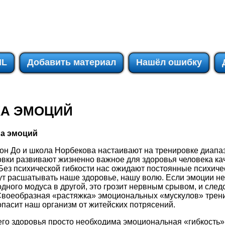
IL
Добавить материал
Нашёл ошибку
КА ЭМОЦИЙ
на эмоций
он До и школа Норбекова настаивают на тренировке диапа
овки развивают жизненно важное для здоровья человека ка
 Без психической гибкости нас ожидают постоянные психич
дут расшатывать наше здоровье, нашу волю. Если эмоции не
одного модуса в другой, это грозит нервным срывом, и след
Своеобразная «растяжка» эмоциональных «мускулов» трени
опасит наш организм от житейских потрясений.
го здоровья просто необходима эмоциональная «гибкость»