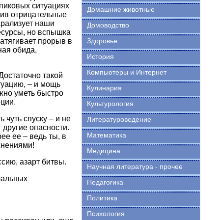
 пиковых ситуациях
Домашние животные
див отрицательные
парализует наши
Домоводство
есурсы, но вспышка
атягивает прорыв в
Здоровье
ая обида,
История
Компьютеры и Интернет
Достаточно такой
туацию, – и мощь
Кулинария
ажно уметь быстро
ции.
Культурология
 чуть спуску – и не
Литературоведение
 другие опасности.
Математика
е ее – ведь ты, в
жнениями!
Медицина
ссию, азарт битвы.
Научная литература - прочее
ечальных
Педагогика
Политика
Психология