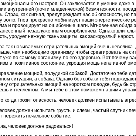
 эмоционального настроя. Он заключается в умении даже в
нии внутренней (почти младенческой) безмятежности, поса
. Страх, как сигнал, предупреждает нас об опасности, но 
му волю. Гнев прекрасно мобилизует наши энергетические р
ума и провоцирует на ошибочные шаги. Мгновенная обида з
нанесенный незаслуженным оскорблением. Однако длительн
ть, уродует нежную ткань защиты, как заскорузлый нарост.
ра так называемых отрицательных эмоций очень невелика. 
ьше, чем необходимо организму, чтобы среагировать на си
т уже по самому организму, по его здоровью. Вот почему в
изм в позитивное состояние, укрощая мощь негативной эмо
равление мощной, полудикой собакой. Достаточно тебе дать
ном ситуации, а собака. Однако без собаки тебя поджидают
аку отрицательных эмоций на коротком поводке, будь быстре
аешь интеллектом. А мы тебе в этом поможем нашими упра
о когда грозит опасность, человек должен испытывать агре
человек должен испытать грусть, и слезы, частый спутник п
т пережить печальное событие.
ача, человек должен радоваться!