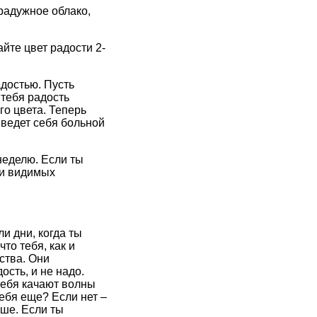
 радужное облако,
йте цвет радости 2-
достью. Пусть
 тебя радость
го цвета. Теперь
 ведет себя больной
неделю. Если ты
ли видимых
и дни, когда ты
то тебя, как и
вства. Они
ость, и не надо.
тебя качают волны
себя еще? Если нет –
ыше. Если ты