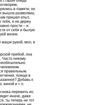
сь старая обида
поговорим,
рялись в памяти, но
бя вышла размолвка,
 вам пришел опыт,
 тебя, я не держу
равно прости – и
усти от себя и былую
шей жизни.
 маши рукой, мол, в
орской прибой, она
. Часто некому
 необязательно
 человеком.
тся правильным.
легчения, поищи в
казанное? Добавь к
 виной и т. п.
снова пережить их,
лядит иначе, даже
я, ты теперь не тот
переживаниями, не