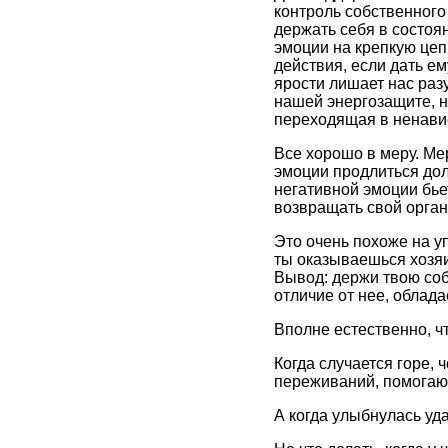
контроль собственного
держать себя в состоя
эмоции на крепкую цепь
действия, если дать е
ярости лишает нас раз
нашей энергозащите, 
переходящая в ненавис
Все хорошо в меру. Ме
эмоции продлиться дол
негативной эмоции бье
возвращать свой орган
Это очень похоже на уп
ты оказываешься хозяи
Вывод: держи твою соб
отличие от нее, облад
Вполне естественно, чт
Когда случается горе, 
переживаний, помогаю
А когда улыбнулась уд