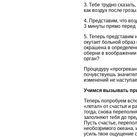
3. Тебе трудно сказать
как воздух после грозы
4. Представим, что во
3 минуты прямо перед 
5. Теперь представим 
окутает больной образ
окрашена в определенн
оберни в воображении 
орган?
Процедуру «прогревани
почувствуешь значител
изменений не наступае
Учимся вызывать пр
Теперь попробуем вспо
«летал» от счастья и р
тогда, снова переполня
заполняют тебя до пред
Пусть счастье, перепо
необозримого океана, и
усиль твое ощущение сч