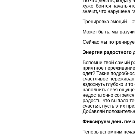
Но что делать, когда у 
хуже, боится начать чт
значит, что нарушена г
Тренировка эмоций – эт
Может быть, мы разучи
Сейчас мы потренируе
Энергия радостного 
Вспомни твой самый ра
приятное переживание?
одет? Такие подробност
счастливое переживани
вздохнуть глубоко и то
наполнить себя ощущен
недостаточно согрелся 
радость, что выпала т
счастья, пусть этих пр
Добавляй положительны
Фиксируем день печ
Теперь вспомним печал