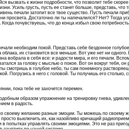
ся вызвать к жизни подробности, что позволит тебе скорее
зни. Усиль грусть, пусть ее станет больше, представь, что
ливень печали затопит все твое существо. Пусть печали пр
 ни просвета. Достаточно ли ты напечалился? Нет? Тогда ус
 Когда почувствуешь, что до конца избыл свою потребность 
печали необходим покой. Представь себе бездонное голубо
 облака, их становится все меньше. Вот уже нет ни одного. 
на вобрала в себя все: и радости мира, и его печали. Вспо
тался за голову с мыслью о покое. Вот он вокруг тебя, он р
 ты смотришь в голубое небо, ты сам понемногу растворяеш
й. Погрузись в него с головой. Ты получишь его столько, с
янии, пока тебе не захочется перемен.
добным образом упражнение на тренировку гнева, удивлен
нием в радость.
о своему желанию разные эмоции. Ты можешь по своему же
просто выключить их, как назойливо кричащий радиоприем
 в попытках управлять своими эмоциями. Это не раз пригод
в занятиях по нашей системе.