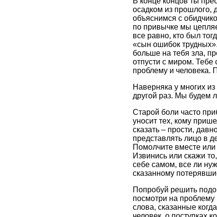
В конце концов ты пре
осадком из прошлого, 
объяснимся с обидчико
по привычке мы цепляем
все равно, кто был тог
«сын ошибок трудных».
больше на тебя зла, пр
отпусти с миром. Тебе 
проблему и человека. П
Наверняка у многих из
другой раз. Мы будем л
Старой боли часто приб
уносит тех, кому приш
сказать – прости, давн
представлять лицо в де
Помолчите вместе или 
Извинись или скажи то,
себе самом, все ли ну
сказанному потерявшиес
Попробуй решить подоб
посмотри на проблему 
слова, сказанные когда
человек, о поступках 