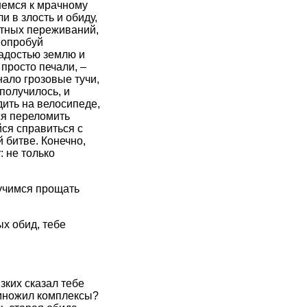
немся к мрачному
 в злость и обиду,
остных переживаний,
Попробуй
радостью землю и
просто печали, –
нало грозовые тучи,
получилось, и
дить на велосипеде,
ся переломить
йся справиться с
 битве. Конечно,
: не только
учимся прощать
ых обид, тебе
зких сказал тебе
, множил комплексы?