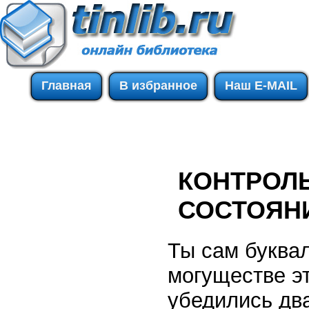
Главная
В избранное
Наш E-MAIL
КОНТРОЛ
СОСТОЯН
Ты сам буквал
могуществе эт
убедились два