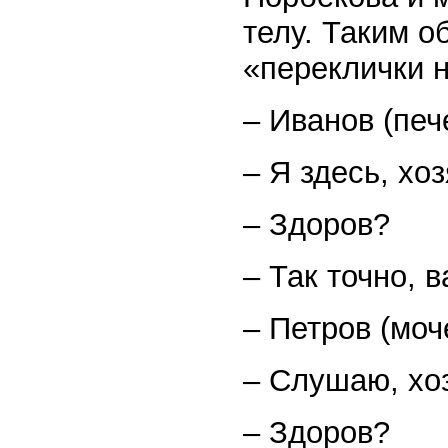
телу. Таким о
«переклички 
– Иванов (печ
– Я здесь, хоз
– Здоров?
– Так точно, 
– Петров (моч
– Слушаю, хо
– Здоров?