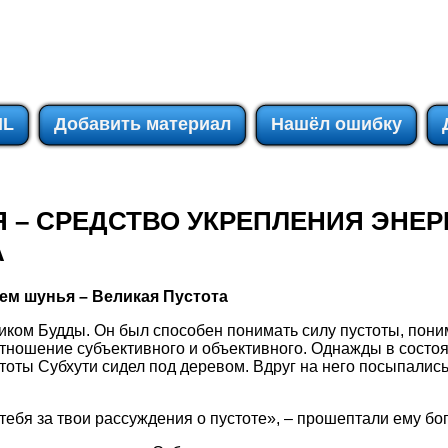
IL
Добавить материал
Нашёл ошибку
 – СРЕДСТВО УКРЕПЛЕНИЯ ЭНЕР
А
ем шунья – Великая Пустота
иком Будды. Он был способен понимать силу пустоты, поним
тношение субъективного и объективного. Однажды в состо
оты Субхути сидел под деревом. Вдруг на него посыпалис
ебя за твои рассуждения о пустоте», – прошептали ему бог