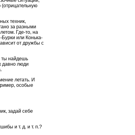
азочные ситуации,
о (отрицательную
ных техник,
тано за разными
етом. Где-то, на
-Бурки или Конька-
 зависит от дружбы с
 ты найдешь
ак давно люди
.
мение летать. И
пример, особые
ик, задай себе
ы и т. д. и т. п.?