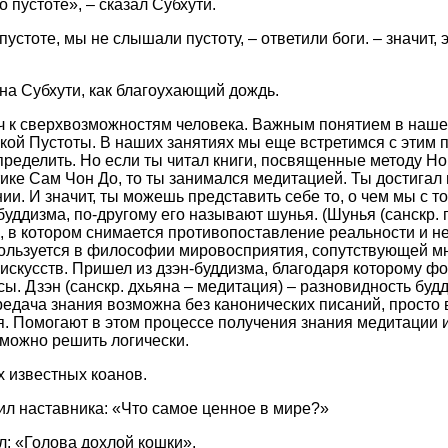
о пустоте», – сказал Субхути.
пустоте, мы не слышали пустоту, – ответили боги. – значит, 
на Субхути, как благоухающий дождь.
юч к сверхвозможностям человека. Важным понятием в наш
кой Пустоты. В наших занятиях мы еще встретимся с этим 
определить. Но если ты читал книги, посвященные методу Н
ике Сам Чон До, то ты занимался медитацией. Ты достигал 
ии. И значит, ты можешь представить себе то, о чем мы с т
уддизма, по-другому его называют шунья. (Шунья (санскр. п
, в котором снимается противопоставление реальности и н
пользуется в философии мировосприятия, сопутствующей м
скусств. Пришел из дзэн-буддизма, благодаря которому ф
ы. Дзэн (санскр. дхьяна – медитация) – разновидность буд
едача знания возможна без канонических писаний, просто в
. Помогают в этом процессе получения знания медитации и
зможно решить логически.
х известных коанов.
л наставника: «Что самое ценное в мире?»
л: «Голова дохлой кошки».