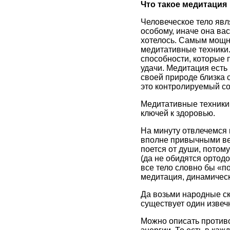
Что такое медитация
Человеческое тело явл
особому, иначе она вас
хотелось. Самым мощн
медитативные техники. 
способности, которые 
удачи. Медитация есть
своей природе близка с
это контролируемый со
Медитативные техники 
ключей к здоровью.
На минуту отвлечемся 
вполне привычными вещ
поется от души, потому
(да не обидятся ортодо
все тело словно бы «по
медитация, динамическ
Да возьми народные ск
существует один извеч
Можно описать противо