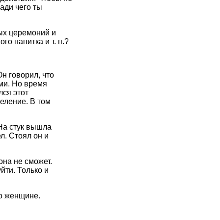
ади чего ты
ых церемоний и
о напитка и т. п.?
н говорил, что
ми. Но время
лся этот
селение. В том
На стук вышла
л. Стоял он и
она не сможет.
йти. Только и
о женщине.