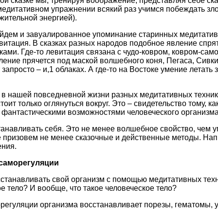
дой сказке мы, тренируя воображение, представляя себе ск
медитативном упражнении всякий раз учимся побеждать зл
жительной энергией).
айдем и завуалированное упоминание старинных медитатив
евитация. В сказках разных народов подобное явление спря
ами. Где-то левитация связана с чудо-ковром, ковром-самол
вление прячется под маской волшебного коня, Пегаса, Сивки
т запросто – и,1 облаках. А где-то на Востоке умение летать
 в нашей повседневной жизни разных медитативных техник
тоит только оглянуться вокруг. Это – свидетельство тому, к
 фантастическими возможностями человеческого организма
танавливать себя. Это не менее волшебное свойство, чем у
е призовем не менее сказочные и действенные методы. На
ния.
 саморегуляции
станавливать свой организм с помощью медитативных техн
ое тело? И вообще, что такое человеческое тело?
гуляции организма восстанавливает порезы, гематомы, ушиб