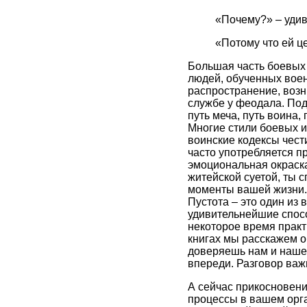
«Почему?» – удив
«Потому что ей ц
Большая часть боевых 
людей, обученных воен
распространение, возн
службе у феодала. Под
путь меча, путь воина
Многие стили боевых и
воинские кодексы чест
часто употребляется п
эмоциональная окраск
житейской суетой, ты 
моменты вашей жизни. 
Пустота – это один из
удивительнейшие спосо
некоторое время практ
книгах мы расскажем об
доверяешь нам и нашей
впереди. Разговор важ
А сейчас прикосновени
процессы в вашем орга