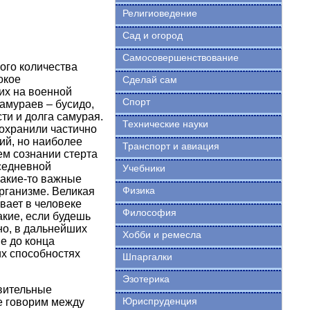
Религиоведение
Сад и огород
Самосовершенствование
ого количества
окое
Сделай сам
их на военной
Спорт
амураев – бусидо,
ти и долга самурая.
Технические науки
сохранили частично
ий, но наиболее
Транспорт и авиация
ем сознании стерта
седневной
Учебники
какие-то важные
Физика
рганизме. Великая
вает в человеке
Философия
кие, если будешь
но, в дальнейших
Хобби и ремесла
е до конца
их способностях
Шпаргалки
Эзотерика
овительные
Юриспруденция
ге говорим между