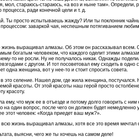
, мол, стараюсь-стараюсь, «а воз и ныне там». Определи, р
 процесса, ради конечной цели и т. д.
ай. Ты просто испытываешь жажду? Или ты поклонник чайн
роцессом: заваркой чая, неспешным потягиванием любимог
 жизнь выращивал алмазы. Об этом он рассказывал всем. О
самым богатым человеком, что каждого оделит этими алмаза
чему-то не росли. Ну не получалось никак. Однажды подели
взгодами с другом. И тот посоветовал ему сходить в одно 
ет одна женщина, вот у нее-то и стоит спросить совета.
в это селение. Нашел дом, где жила женщина, постучался. 
мой красоты. От этой красоты наш герой просто остолбене
ту красоту.
ему, что муж ее в отъезде и потому долго говорить с ним 
о на один вопрос, после чего он должен будет немедленно у
ее этот человек: «Когда приедет ваш муж?».
 всю жизнь выращивал алмазы, хотя все это время мечтал 
тата, выясни, чего же ты хочешь на самом деле!