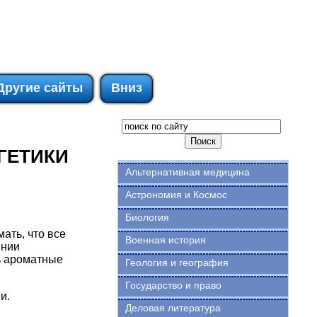
Другие сайты
Вниз
ГЕТИКИ
Альтернативная медицина
Астрономия и Космос
Биология
ать, что все
Военная история
янии
ь ароматные
Геология и география
Государство и право
и.
Деловая литература