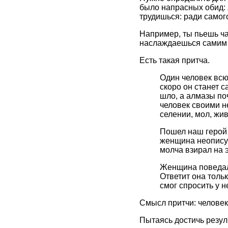
было напрасных обид: я
трудишься: ради самого
Например, ты пьешь ч
наслаждаешься самим п
Есть такая притча.
Один человек всю
скоро он станет 
шло, а алмазы по
человек своими не
селении, мол, жив
Пошел наш герой 
женщина неописуе
молча взирал на э
Женщина поведала 
Ответит она тольк
смог спросить у н
Смысл притчи: человек
Пытаясь достичь резуль