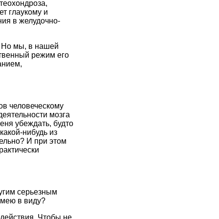
теохондроза,
ет глаукому и
ния в желудочно-
 Но мы, в нашей
твенный режим его
анием,
гов человеческому
деятельности мозга
еня убеждать, будто
какой-нибудь из
льно? И при этом
рактически
ругим серьезным
имею в виду?
 действия. Чтобы не