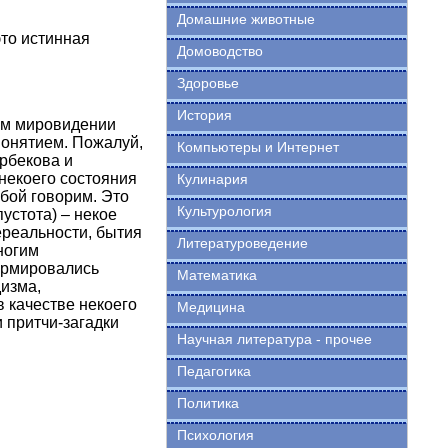
Домашние животные
это истинная
Домоводство
Здоровье
История
ем мировидении
понятием. Пожалуй,
Компьютеры и Интернет
орбекова и
некоего состояния
Кулинария
обой говорим. Это
Культурология
устота) – некое
ереальности, бытия
Литературоведение
ногим
ормировались
Математика
дизма,
 качестве некоего
Медицина
 притчи-загадки
Научная литература - прочее
Педагогика
Политика
Психология