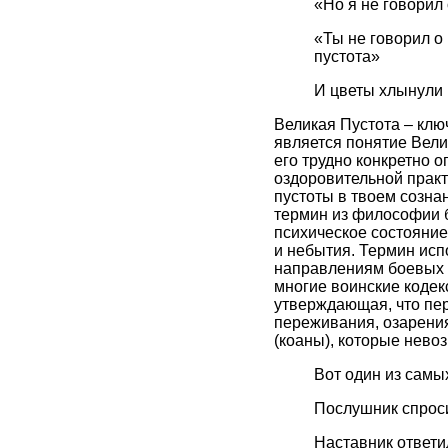
«Но я не говорил 
«Ты не говорил о 
пустота»
И цветы хлынули 
Великая Пустота – кл
является понятие Вели
его трудно конкретно 
оздоровительной практ
пустоты в твоем сознан
термин из философии б
психическое состояние
и небытия. Термин ис
направлениям боевых и
многие воинские кодекс
утверждающая, что пер
переживания, озарения
(коаны), которые нево
Вот один из самы
Послушник спроси
Наставник ответи