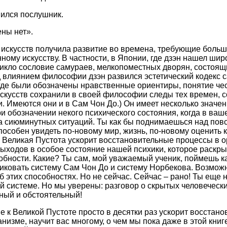
ился послушник.
ены нет».
искусств получила развитие во времена, требующие больш
ному искусству. В частности, в Японии, где дзэн нашел шир
икло сословие самураев, мелкопоместных дворян, состоящ
 влиянием философии дзэн развился эстетический кодекс с
, где были обозначены нравственные ориентиры, понятие чес
скусств сохранили в своей философии следы тех времен, 
и. Имеются они и в Сам Чон До.) Он имеет несколько значен
ри обозначении некого психического состояния, когда в ваш
а сиюминутных ситуаций. Ты как бы поднимаешься над пов
способен увидеть по-новому мир, жизнь, по-новому оценить 
Великая Пустота ускорит восстановительные процессы в о
 выходов в особое состояние нашей психики, которое раскры
бности. Какие? Ты сам, мой уважаемый ученик, поймешь ка
иковать систему Сам Чон До и систему Норбекова. Возмож
 этих способностях. Но не сейчас. Сейчас – рано! Ты еще н
 системе. Но мы уверены: разговор о скрытых человеческ
ный и обстоятельный!
е к Великой Пустоте просто в десятки раз ускорит восстан
низме, научит вас многому, о чем мы пока даже в этой кни