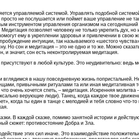
яется управляемой системой. Управлять подобной системой
 просто не послушается или поймет ваше управление не так
ым инструментом управления организмом на сегодняшний
Медитация позволяет человеку не только укрепить дух, но 
помогут ему в укреплении здоровья и привлечении в свою ж
 пробуждение интуиции, так называемого «шестого чувства
ну. Но сон и медитация – это не одно и то же. Можно сказат
н, и значит, сон есть неконтролируемая медитация.
присутствуют в любой культуре. Это неудивительно: ведь м
и вглядимся в нашу повседневную жизнь попристальней. Не
ами, привычными ритуалами та или иная медитативная тех
 что очень хочется спеть, – медитация. Искренняя молитва
ксально верующие люди). Танец, когда каждое твое движени
ет», когда ты един в танце с мелодией и тебя словно что-то 
ая.
азки. В каждой сказке, помимо занятной истории и действу
ный сюжет: противостояние Добра и Зла.
действие этих сил иначе. Это взаимодействие положитель