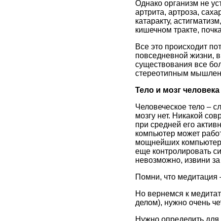
Однако организм не ус
артрита, артроза, саха
катаракту, астигматизм
кишечном тракте, почках
Все это происходит по
повседневной жизни, в
существования все бо
стереотипным мышление
Тело и мозг человек
Человеческое тело – с
мозгу нет. Никакой со
при средней его активн
компьютер может работ
мощнейших компьютеро
еще контролировать си
невозможно, извини за
Помни, что медитация –
Но вернемся к медитат
делом), нужно очень че
Нужно определить для 