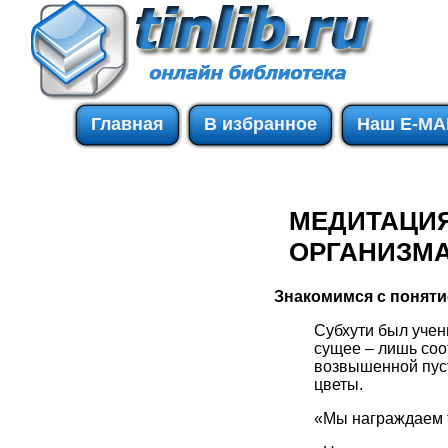
Главная
В избранное
Наш E-MA
МЕДИТАЦИЯ
ОРГАНИЗМ
Знакомимся с поняти
Субхути был учен
сущее – лишь соо
возвышенной пуст
цветы.
«Мы награждаем т