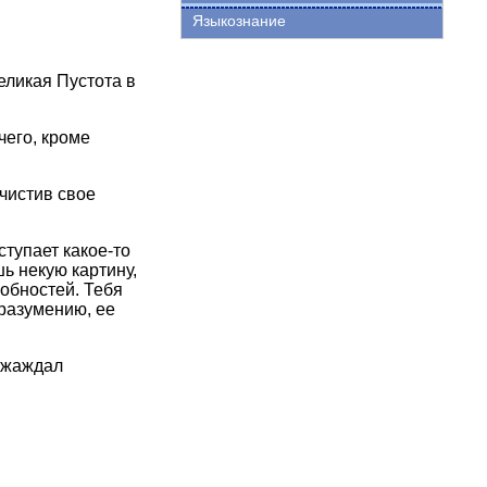
Языкознание
еликая Пустота в
чего, кроме
чистив свое
ступает какое-то
ь некую картину,
обностей. Тебя
 разумению, ее
ь жаждал