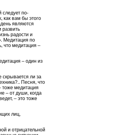
 следует по-
, как вам бы этого
 день являются
и развить
изнь радости и
». Медитация по
ь, что медитация –
едитация – один из
 скрывается ли за
ника?.. Песня, что
 – тоже медитация
е – от души, когда
ведет, – это тоже
ющих лиц,
ной и отрицательной