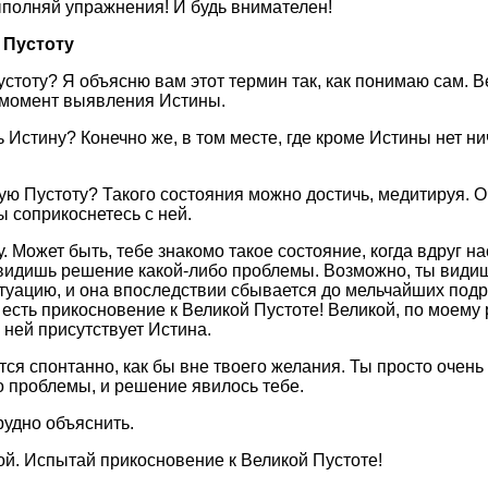
выполняй упражнения! И будь внимателен!
 Пустоту
устоту? Я объясню вам этот термин так, как понимаю сам. В
 момент выявления Истины.
ь Истину? Конечно же, в том месте, где кроме Истины нет ни
кую Пустоту? Такого состояния можно достичь, медитируя. О
ы соприкоснетесь с ней.
. Может быть, тебе знакомо такое состояние, когда вдруг на
видишь решение какой-либо проблемы. Возможно, ты видиш
туацию, и она впоследствии сбывается до мельчайших подр
 есть прикосновение к Великой Пустоте! Великой, по моему
 ней присутствует Истина.
ся спонтанно, как бы вне твоего желания. Ты просто очен
 проблемы, и решение явилось тебе.
рудно объяснить.
й. Испытай прикосновение к Великой Пустоте!