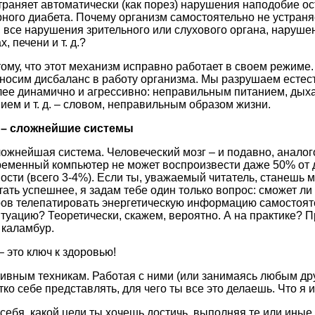
траняет автоматически (как порез) нарушения наподобие ос
рного диабета. Почему организм самостоятельно не устраня
, все нарушения зрительного или слухового органа, наруше
, печени и т. д.?
тому, что этот механизм исправно работает в своем режиме.
носим дисбаланс в работу организма. Мы разрушаем естес
лее динамично и агрессивно: неправильным питанием, дых
м и т. д. – словом, неправильным образом жизни.
а – сложнейшие системы
ложнейшая система. Человеческий мозг – и подавно, анало
временный компьютер не может воспроизвести даже 50% от 
ости (всего 3-4%). Если ты, уважаемый читатель, станешь м
ать успешнее, я задам тебе один только вопрос: сможет ли 
в телепатировать энергетическую информацию самостояте
туацию? Теоретически, скажем, вероятно. А на практике? П
 каламбур.
 это ключ к здоровью!
ивным техникам. Работая с ними (или занимаясь любым д
тко себе представлять, для чего ты все это делаешь. Что я 
себя, какой цели ты хочешь достичь, выполняя те или иные