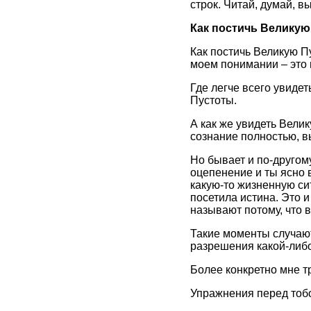
строк. Читай, думай, 
Как постичь Великую
Как постичь Великую П
моем понимании – это
Где легче всего увидет
Пустоты.
А как же увидеть Вели
сознание полностью, в
Но бывает и по-другому
оцепенение и ты ясно 
какую-то жизненную си
посетила истина. Это и
называют потому, что в
Такие моменты случают
разрешения какой-либо
Более конкретно мне т
Упражнения перед тобо