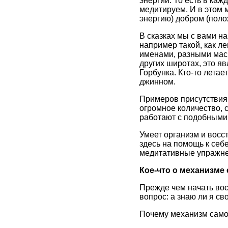
энергии. То есть в каж
медитируем. И в этом 
энергию) добром (поло
В сказках мы с вами н
например такой, как л
именами, разными маск
других широтах, это я
Горбунка. Кто-то летае
джинном.
Примеров присутствия
огромное количество, с
работают с подобными
Умеет организм и восс
здесь на помощь к себ
медитативные упражне
Кое-что о механизме
Прежде чем начать вос
вопрос: а знаю ли я св
Почему механизм саморе