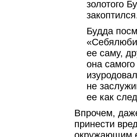
золотого Б
закоптился
Будда посм
«Себялюби
ее саму, д
она самого
изуродовал
не заслужи
ее как след
Впрочем, даж
принести вред
окружающим е