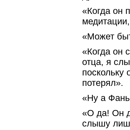
«Когда он 
медитации,
«Может бы
«Когда он 
отца, я сл
поскольку 
потерял».
«Ну а Фань
«О да! Он 
слышу лишь