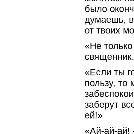
было оконч
думаешь, в
от твоих м
«Не только
священник
«Если ты г
пользу, то
забеспокои
заберут вс
ей!»
«Ай-ай-ай!