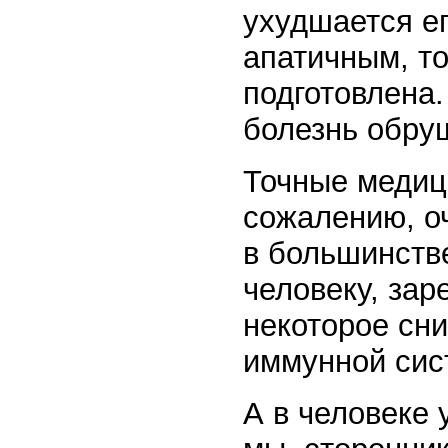
ухудшается ег
апатичным, т
подготовлена.
болезнь обру
Точные медиц
сожалению, оч
в большинств
человеку, зар
некоторое сни
иммунной сист
А в человеке 