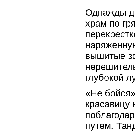
Однажды дв
храм по гр
перекрестк
наряженну
вышитые зо
нерешитель
глубокой л
«Не бойся»
красавицу 
поблагодар
путем. Тан