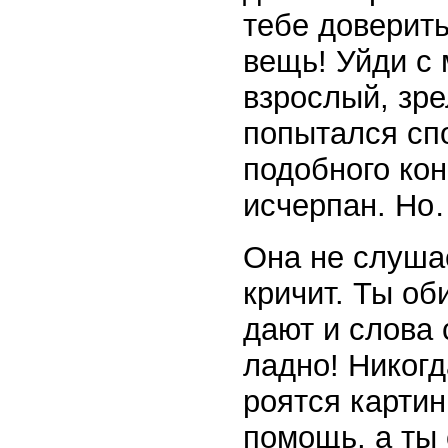
тебе доверит
вещь! Уйди с 
взрослый, зр
попытался сп
подобного кон
исчерпан. Но
Она не слушае
кричит. Ты об
дают и слова 
ладно! Никогд
роятся картин
помощь, а ты