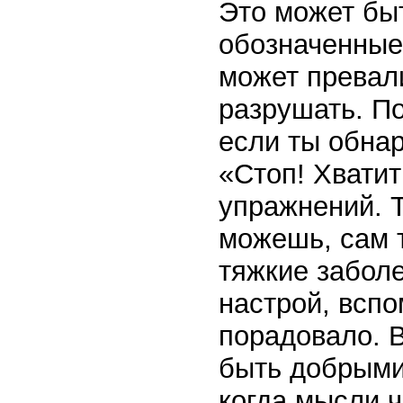
Это может быт
обозначенные 
может превал
разрушать. По
если ты обна
«Стоп! Хвати
упражнений. Т
можешь, сам т
тяжкие забол
настрой, вспо
порадовало. 
быть добрыми
когда мысли ч