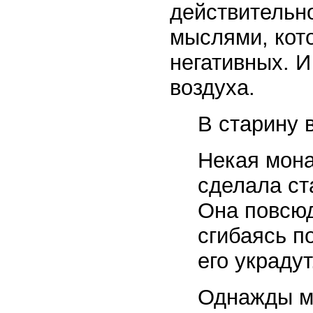
действительн
мыслями, кот
негативных. И
воздуха.
В старину 
Некая мона
сделала ст
Она повсюд
сгибаясь п
его украдут
Однажды мо