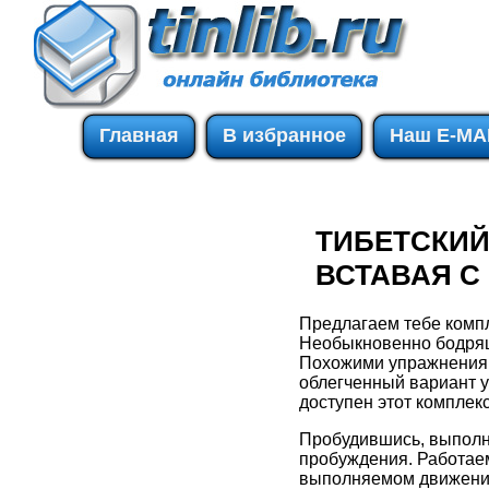
Главная
В избранное
Наш E-MA
ТИБЕТСКИЙ
ВСТАВАЯ С
Предлагаем тебе компл
Необыкновенно бодрящ
Похожими упражнениям
облегченный вариант у
доступен этот комплек
Пробудившись, выполни
пробуждения. Работае
выполняемом движени