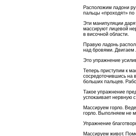
Расположим ладони ру
пальцы «проходят» по 
Эти манипуляции дарят
массируют лицевой нер
в височной области.
Правую ладонь располо
над бровями. Двигаем 
Это упражнение усилив
Теперь приступим к ма
сосредоточившись на 
больших пальцев. Раб
Такое упражнение пред
успокаивает нервную с
Массируем горло. Веде
горло. Выполняем не м
Упражнение благотворн
Массируем живот. Пом