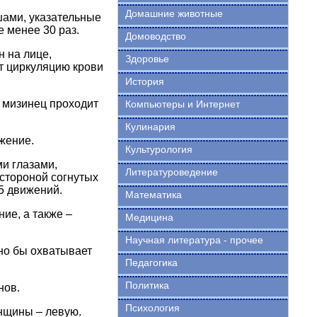
Домашние животные
ами, указательные
 менее 30 раз.
Домоводство
 на лице,
Здоровье
т циркуляцию крови
История
 мизинец проходит
Компьютеры и Интернет
Кулинария
жение.
Культурология
и глазами,
Литературоведение
стороной согнутых
5 движений.
Математика
ие, а также –
Медицина
Научная литература - прочее
но бы охватывает
Педагогика
Политика
нов.
Психология
нщины – левую.