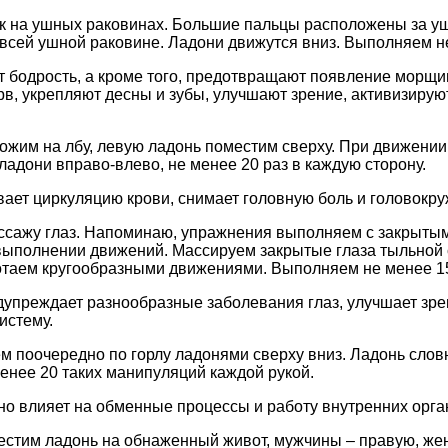
к на ушных раковинах. Большие пальцы расположены за уш
всей ушной раковине. Ладони движутся вниз. Выполняем не
 бодрость, а кроме того, предотвращают появление морщин
в, укрепляют десны и зубы, улучшают зрение, активизирую
жим на лбу, левую ладонь поместим сверху. При движении
ладони вправо-влево, не менее 20 раз в каждую сторону.
ает циркуляцию крови, снимает головную боль и головокру
ссажу глаз. Напоминаю, упражнения выполняем с закрытым
выполнении движений. Массируем закрытые глаза тыльной 
отаем кругообразными движениями. Выполняем не менее 1
упреждает разнообразные заболевания глаз, улучшает зрен
истему.
м поочередно по горлу ладонями сверху вниз. Ладонь слов
енее 20 таких манипуляций каждой рукой.
о влияет на обменные процессы и работу внутренних орга
естим ладонь на обнаженный живот, мужчины – правую, же