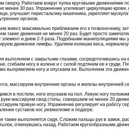
м сверху. Работаем вокруг пупка круговыми движениями по
 менее 30 раз. Упражнение усиливает циркуляцию крови,
щи, улучшает перистальтику кишечника, укрепляет мускула
утренних органов.
аем живот, максимально приближаем его к позвоночнику, за
м такие движения не менее 20 раз. Будет просто замечате
т элемент и днем 2-3 раза. Подобными манипуляциями мы 
зируем движение лимфы. Удаляем излишки веса, нормализу
я выполняем с закрытыми глазами, сосредоточившись на
е, сгибаем ногу в колене и с силой подтянем ее к груди. Пя
езко выпрямляем ногу и опускаем ее. Выполняем эти движен
та, массируем внутренние органы и железы внутренней се
имся в постели, ноги опускаем на пол. Левую ногу положим
 руки массируем свод стопы, совершаем не менее 20 движе
ссируем правую ногу. Упражнение регулирует на работу сер
лении суставов ног, ревматизме и подагре.
 также выполняется сидя. Сложим пальцы рук в замок, ра
атылок, откинувшись назад. Работаем кругообразными дви