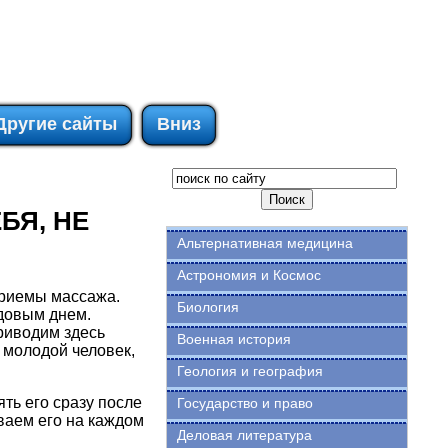
Другие сайты
Вниз
БЯ, НЕ
Альтернативная медицина
Астрономия и Космос
приемы массажа.
Биология
довым днем.
риводим здесь
Военная история
 молодой человек,
Геология и география
ть его сразу после
Государство и право
ваем его на каждом
Деловая литература