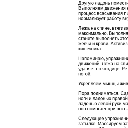
Другую ладонь помести
Выполняем движения не
процесс всасывания пи
нормализует работу вн
Лежа на спине, втягив
максимально. Выполняе
станете выполнять это
желчи и крови. Активи
кишечника.
Напоминаю, упражнени
движений. Лежа на спин
ударяет по ягодице. Р
ногой.
Укрепляем мышцы живо
Пора подниматься. Сад
ноги и ладонью правой
ладонью левой руки ма
оно помогает при воспа
Следующее упражнение
затылке. Массируем з