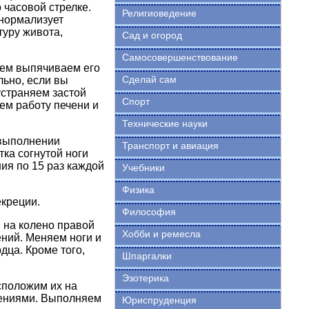
 часовой стрелке.
Религиоведение
 нормализует
туру живота,
Сад и огород
Самосовершенствование
тем выпячиваем его
Сделай сам
льно, если вы
устраняем застой
Спорт
ем работу печени и
Технические науки
 выполнении
Транспорт и авиация
тка согнутой ноги
ия по 15 раз каждой
Учебники
Физика
креции.
Философия
 на колено правой
Хобби и ремесла
ний. Меняем ноги и
дца. Кроме того,
Шпаргалки
Эзотерика
сположим их на
жениями. Выполняем
Юриспруденция