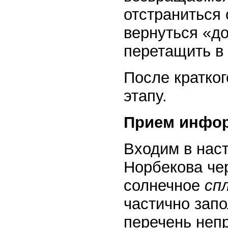
отстраниться 
вернуться «до
перетащить в
После кратко
этапу.
Прием инфо
Входим в нас
Норбекова чер
солнечное
сп
частично запо
перечень непр