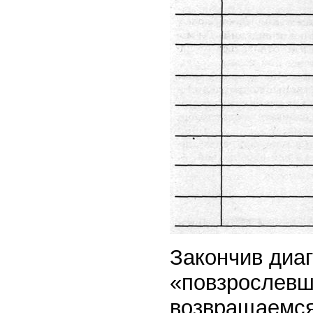
Закончив диаг
«повзрослевше
возвращаемся