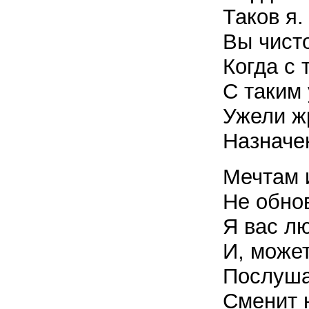
Таков я.
Вы чист
Когда с 
С таким
Ужели ж
Назначе
Мечтам и
Не обно
Я вас л
И, може
Послуша
Сменит 