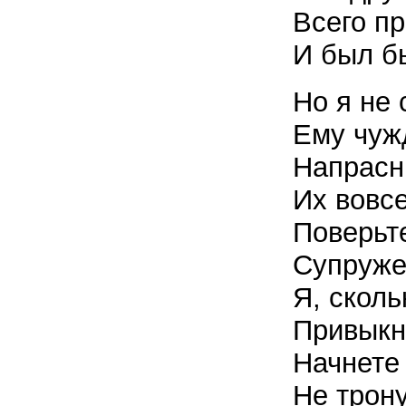
Всего пр
И был б
Но я не 
Ему чуж
Напрасн
Их вовсе
Поверьте
Супруже
Я, сколь
Привыкн
Начнете
Не трону