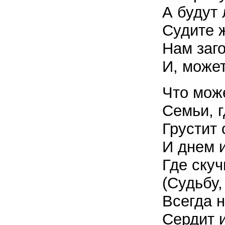
А будут 
Судите ж
Нам заг
И, может
Что мож
Семьи, 
Грустит
И днем 
Где скуч
(Судьбу,
Всегда 
Сердит 