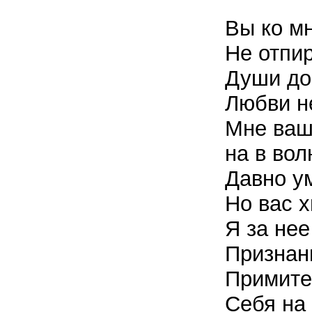
Вы ко м
Не отпир
Души до
Любви н
Мне ваш
на в во
Давно у
Но вас х
Я за нее
Признань
Примите
Себя на 