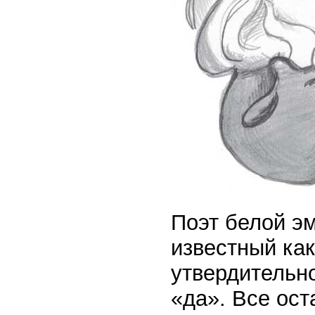
Поэт белой э
известный как
утвердительно
«да». Все ос