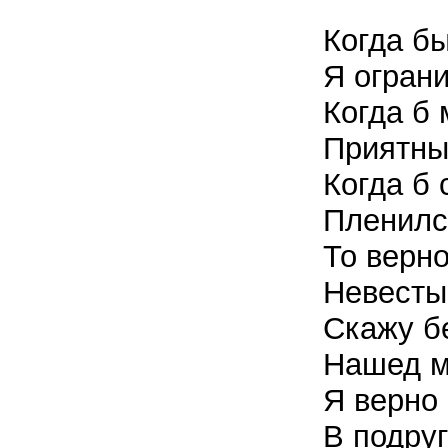
Когда б
Я ограни
Когда б 
Приятны
Когда б
Пленилс
То верно
Невесты
Скажу б
Нашед м
Я верно 
В подру