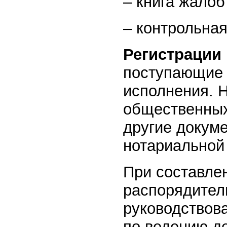
– книга жалоб
– контрольная
Регистрации
поступающие 
исполнения. 
общественных
другие докум
нотариальной
При составле
распорядител
руководствов
по ведению д