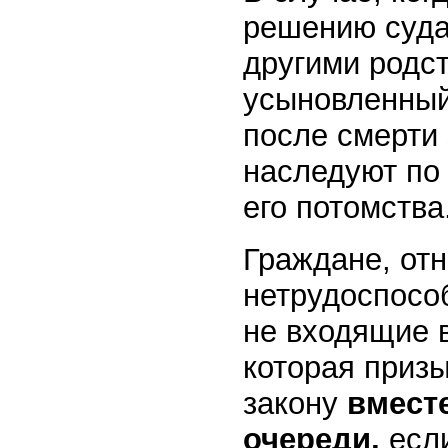
решению суда
другими родс
усыновленный
после смерти 
наследуют по 
его потомства
Граждане, отн
нетрудоспосо
не входящие в
которая приз
закону
вмест
очереди,
есл