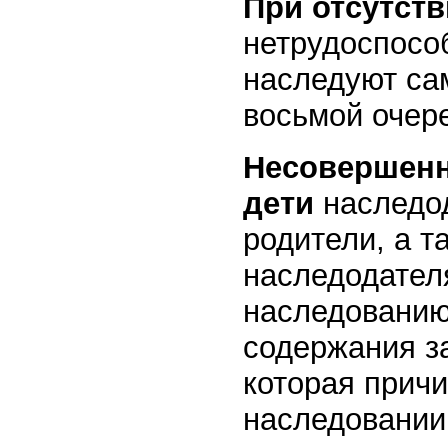
При отсутст
нетрудоспосо
наследуют са
восьмой очер
Несовершенн
дети
наследод
родители, а 
наследодател
наследованию
содержания з
которая причи
наследовании