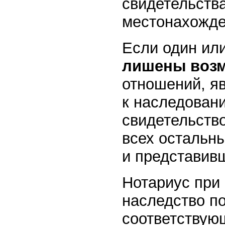
свидетельства
местонахожде
Если один или
лишены воз
отношений, я
к наследовани
свидетельство
всех остальн
и представивш
Нотариус при 
наследство п
соответствующ