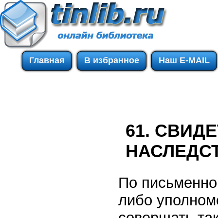
Главная
В избранное
Наш E-MAIL
61. СВИД
НАСЛЕДС
По письменно
либо уполномо
совершать та