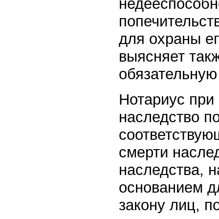
недееспособн
попечительст
для охраны е
выясняет так
обязательную
Нотариус при 
наследство по
соответствую
смерти наслед
наследства, 
основанием д
закону лиц, п