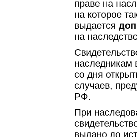
праве на нас
на которое та
выдается
доп
на наследство
Свидетельств
наследникам 
со дня открыт
случаев, пре
РФ.
При наследова
свидетельство
выдано до ист