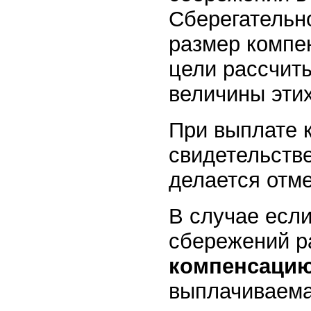
Сберегательн
размер компе
цели рассчит
величины этих
При выплате 
свидетельств
делается отме
В случае есл
сбережений р
компенсаци
выплачиваема