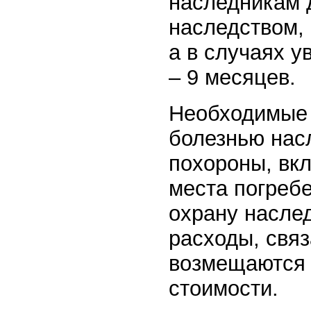
наследникам 
наследством, 
а в случаях у
– 9 месяцев.
Необходимые 
болезнью нас
похороны, вк
места погреб
охрану наслед
расходы, свя
возмещаются з
стоимости.