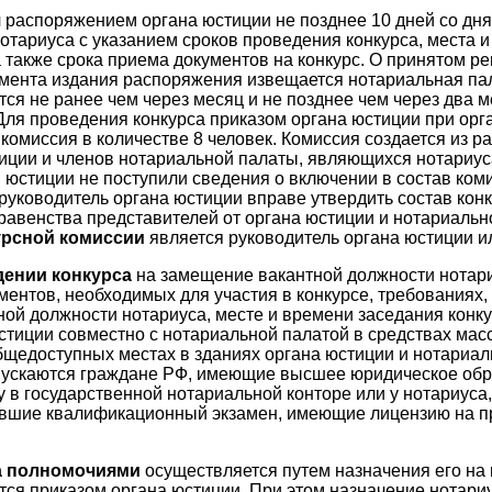
я
распоряжением органа юстиции не позднее 10 дней со дня
отариуса с указанием сроков проведения конкурса, места 
а также срока приема документов на конкурс. О принятом р
мента издания распоряжения извещается нотариальная пал
тся не ранее чем через месяц и не позднее чем через два 
Для проведения конкурса приказом органа юстиции при орг
комиссия в количестве 8 человек. Комиссия создается из р
иции и членов нотариальной палаты, являющихся нотариус
н юстиции не поступили сведения о включении в состав ком
руководитель органа юстиции вправе утвердить состав кон
авенства представителей от органа юстиции и нотариальн
урсной комиссии
является руководитель органа юстиции ил
дении конкурса
на замещение вакантной должности нотари
ментов, необходимых для участия в конкурсе, требованиях
ой должности нотариуса, месте и времени заседания конк
стиции совместно с нотариальной палатой в средствах ма
щедоступных местах в зданиях органа юстиции и нотариал
опускаются граждане РФ, имеющие высшее юридическое обр
в государственной нотариальной конторе или у нотариуса
давшие квалификационный экзамен, имеющие лицензию на п
а полномочиями
осуществляется путем назначения его на
ся приказом органа юстиции. При этом назначение нотари