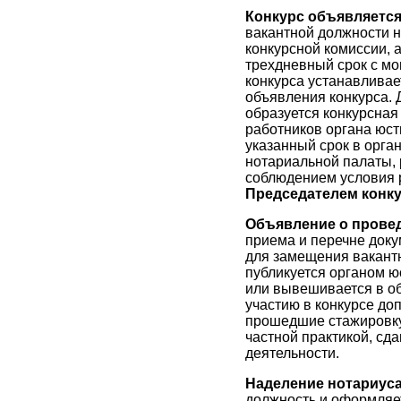
Конкурс объявляетс
вакантной должности н
конкурсной комиссии, 
трехдневный срок с мо
конкурса устанавливае
объявления конкурса. 
образуется конкурсная 
работников органа юст
указанный срок в орга
нотариальной палаты, 
соблюдением условия р
Председателем конк
Объявление о прове
приема и перечне доку
для замещения вакантн
публикуется органом ю
или вывешивается в об
участию в конкурсе д
прошедшие стажировку 
частной практикой, с
деятельности.
Наделение нотариус
должность и оформляет