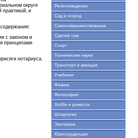
ариальном округе
Религиоведение
 практикой, и
Сад и огород
Самосовершенствование
 содержания:
Сделай сам
и с законом и
ся принципами
Спорт
Технические науки
присяги нотариуса.
Транспорт и авиация
Учебники
Физика
Философия
Хобби и ремесла
Шпаргалки
Эзотерика
Юриспруденция