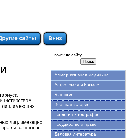
Другие сайты
Вниз
 И
Альтернативная медицина
Астрономия и Космос
Биология
тариуса
Министерством
Военная история
а лиц, имеющих
Геология и география
нных лиц, имеющих
Государство и право
 прав и законных
Деловая литература