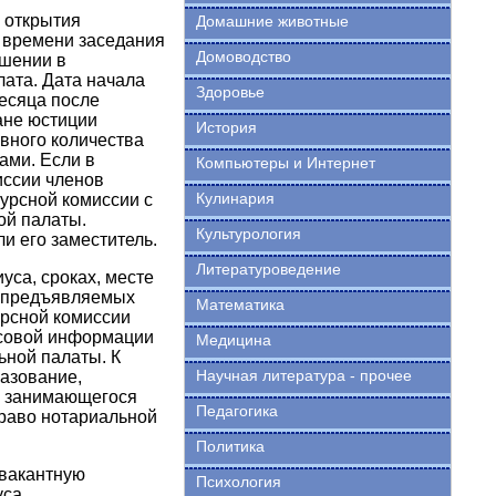
 открытия
Домашние животные
и времени заседания
Домоводство
ешении в
ата. Дата начала
Здоровье
месяца после
ане юстиции
История
авного количества
ами. Если в
Компьютеры и Интернет
иссии членов
Кулинария
курсной комиссии с
ой палаты.
Культурология
и его заместитель.
Литературоведение
уса, сроках, месте
, предъявляемых
Математика
урсной комиссии
ссовой информации
Медицина
ьной палаты. К
Научная литература - прочее
азование,
, занимающегося
Педагогика
раво нотариальной
Политика
 вакантную
Психология
уса