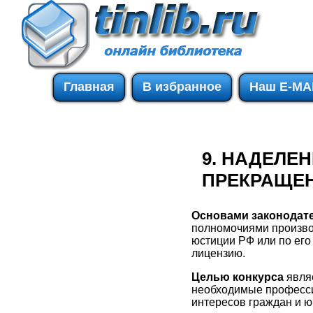
Главная
В избранное
Наш E-MA
9. НАДЕЛЕ
ПРЕКРАЩЕ
Основами законодате
полномочиями произво
юстиции РФ или по его
лицензию.
Целью конкурса
явля
необходимые професси
интересов граждан и ю