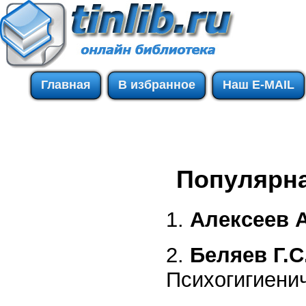
Главная
В избранное
Наш E-MAIL
Популярна
1.
Алексеев А
2.
Беляев Г.С
Психогигиенич