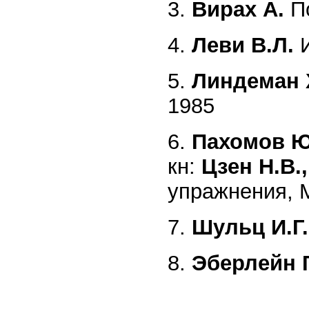
3.
Вирах А.
По
4.
Леви В.Л.
И
5.
Линдеман 
1985
6.
Пахомов Ю
кн:
Цзен Н.В.
упражнения, М
7.
Шульц И.Г.
8.
Эберлейн Г