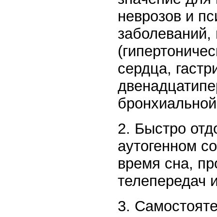
неврозов и пс
заболеваний, 
(гипертониче
сердца, гастр
двенадцатипер
бронхиальной 
2. Быстро отд
аутогенном со
время сна, пр
телепередач 
3. Самостоят