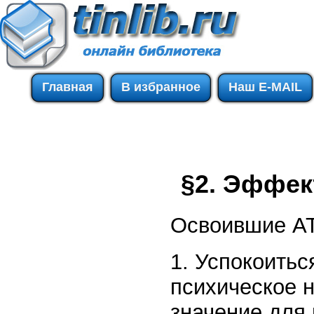
Главная
В избранное
Наш E-MAIL
§2. Эффек
Освоившие АТ
1. Успокоитьс
психическое 
значение для